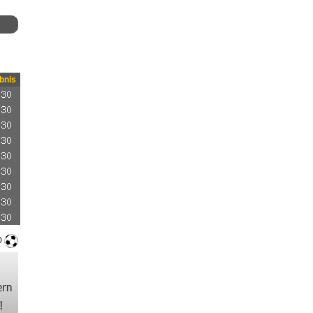
bnis
0