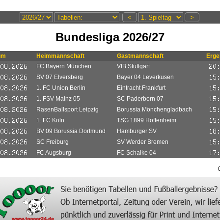
Bundesliga 2026/27
um
Heimmannschaft
Gastmannschaft
Erge
FC Bayern München
VfB Stuttgart
SV 07 Elversberg
Bayer 04 Leverkusen
1. FC Union Berlin
Eintracht Frankfurt
1. FSV Mainz 05
SC Paderborn 07
RasenBallsport Leipzig
Borussia Mönchengladbach
1. FC Köln
TSG 1899 Hoffenheim
BV 09 Borussia Dortmund
Hamburger SV
SC Freiburg
SV Werder Bremen
FC Augsburg
FC Schalke 04