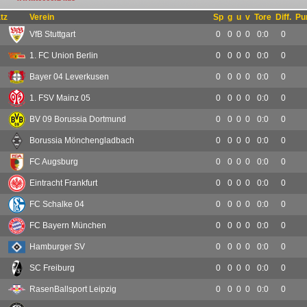
tz
Verein
Sp
g
u
v
Tore
Diff.
Pu
VfB Stuttgart
0
0
0
0
0:0
0
1. FC Union Berlin
0
0
0
0
0:0
0
Bayer 04 Leverkusen
0
0
0
0
0:0
0
1. FSV Mainz 05
0
0
0
0
0:0
0
BV 09 Borussia Dortmund
0
0
0
0
0:0
0
Borussia Mönchengladbach
0
0
0
0
0:0
0
FC Augsburg
0
0
0
0
0:0
0
Eintracht Frankfurt
0
0
0
0
0:0
0
FC Schalke 04
0
0
0
0
0:0
0
FC Bayern München
0
0
0
0
0:0
0
Hamburger SV
0
0
0
0
0:0
0
SC Freiburg
0
0
0
0
0:0
0
RasenBallsport Leipzig
0
0
0
0
0:0
0